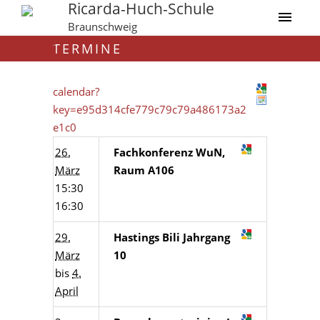
Ricarda-Huch-Schule
Braunschweig
TERMINE
calendar?
key=e95d314cfe779c79c79a486173a2
e1c0
26.
Fachkonferenz WuN,
März
Raum A106
15:30
16:30
29.
Hastings Bili Jahrgang
März
10
bis
4.
April