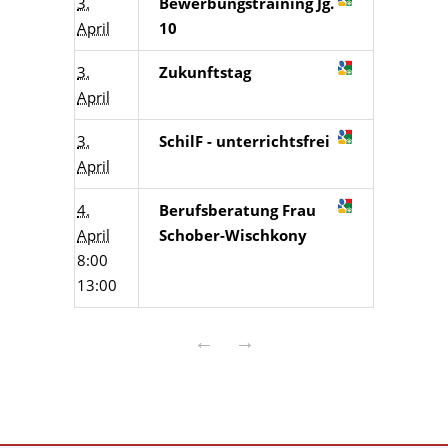
3.
Bewerbungstraining Jg.
April
10
3.
Zukunftstag
April
3.
SchilF - unterrichtsfrei
April
4.
Berufsberatung Frau
April
Schober-Wischkony
8:00
13:00
←
→