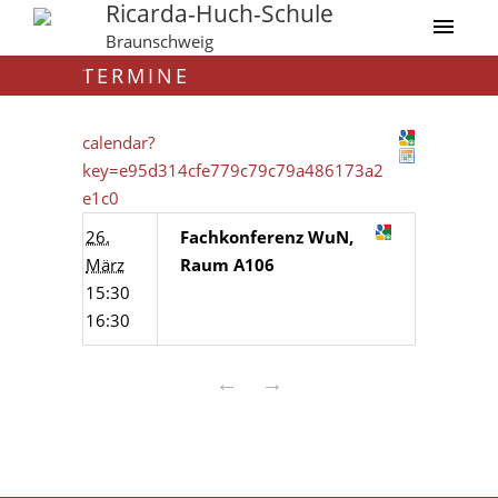
Ricarda-Huch-Schule
Braunschweig
TERMINE
calendar?
key=e95d314cfe779c79c79a486173a2
e1c0
26.
Fachkonferenz WuN,
März
Raum A106
15:30
16:30
←
→