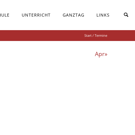
HULE
UNTERRICHT
GANZTAG
LINKS
Start
/ Termine
Apr»