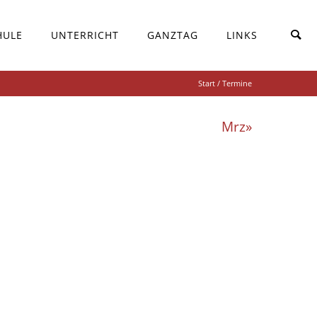
HULE
UNTERRICHT
GANZTAG
LINKS
Start
/ Termine
Mrz»