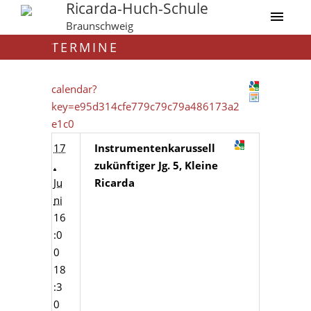
Ricarda-Huch-Schule
Braunschweig
TERMINE
calendar?
key=e95d314cfe779c79c79a486173a2
e1c0
17
Instrumentenkarussell
.
zukünftiger Jg. 5, Kleine
Ju
Ricarda
ni
16
:0
0
18
:3
0