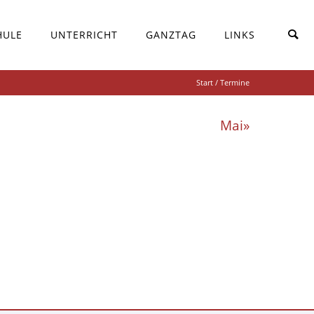
HULE
UNTERRICHT
GANZTAG
LINKS
Start
/ Termine
Mai»