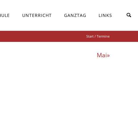
HULE
UNTERRICHT
GANZTAG
LINKS
Start
/ Termine
Mai»