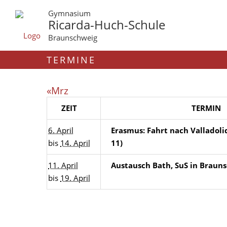
Gymnasium
Ricarda-Huch-Schule
Braunschweig
TERMINE
«Mrz
ZEIT
TERMIN
6. April
Erasmus: Fahrt nach Valladolid
bis
14. April
11)
11. April
Austausch Bath, SuS in Braun
bis
19. April