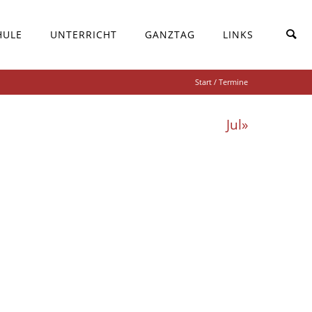
HULE
UNTERRICHT
GANZTAG
LINKS
Start
/ Termine
Jul»