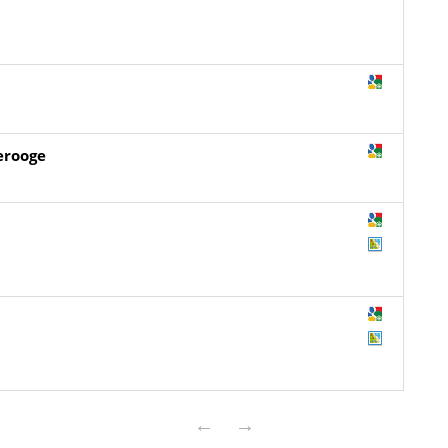
erooge
←
→