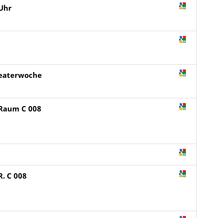
 Uhr
heaterwoche
 Raum C 008
R. C 008