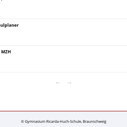
hulplaner
, MZH
←
→
© Gymnasium Ricarda-Huch-Schule, Braunschweig