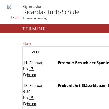
Gymnasium
Ricarda-Huch-Schule
Braunschweig
TERMINE
«Jan
ZEIT
11. Februar
Erasmus: Besuch der Spanier
bis
17.
Februar
13. Februar
Probenfahrt Bläserklassen 
9:30
bis
15.
Februar