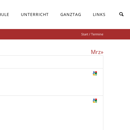
HULE
UNTERRICHT
GANZTAG
LINKS
Start
/ Termine
Mrz»