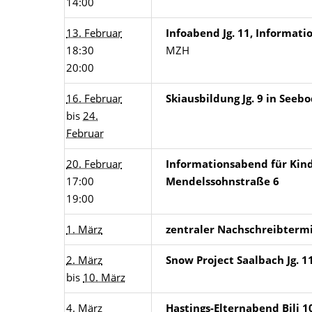
14:00
13. Februar
Infoabend Jg. 11, Informati
18:30
MZH
20:00
16. Februar
Skiausbildung Jg. 9 in Seeb
bis
24.
Februar
20. Februar
Informationsabend für Kind
17:00
Mendelssohnstraße 6
19:00
1. März
zentraler Nachschreibtermi
2. März
Snow Project Saalbach Jg. 11
bis
10. März
4. März
Hastings-Elternabend Bili 