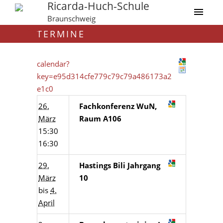
Ricarda-Huch-Schule
Braunschweig
TERMINE
calendar?
key=e95d314cfe779c79c79a486173a2
e1c0
26.
Fachkonferenz WuN,
März
Raum A106
15:30
16:30
29.
Hastings Bili Jahrgang
März
10
bis
4.
April