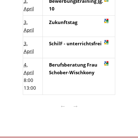
3.
Bewerbungstraining Jg.
April
10
3.
Zukunftstag
April
3.
SchilF - unterrichtsfrei
April
4.
Berufsberatung Frau
April
Schober-Wischkony
8:00
13:00
←
→