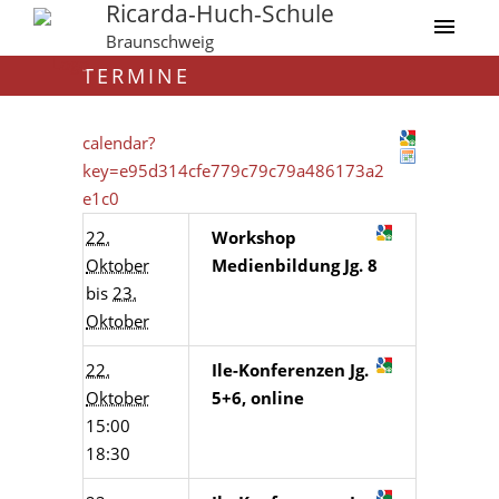
Ricarda-Huch-Schule
Braunschweig
TERMINE
calendar?
key=e95d314cfe779c79c79a486173a2
e1c0
22.
Workshop
Oktober
Medienbildung Jg. 8
bis
23.
Oktober
22.
Ile-Konferenzen Jg.
Oktober
5+6, online
15:00
18:30