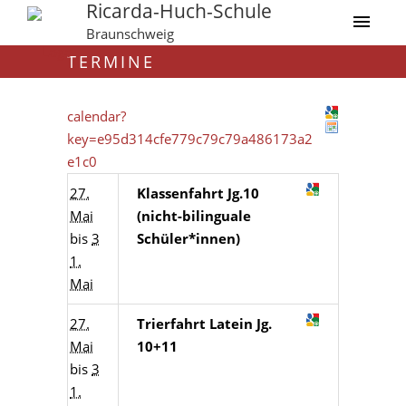
Ricarda-Huch-Schule
Braunschweig
TERMINE
calendar?
key=e95d314cfe779c79c79a486173a2
e1c0
27.
Klassenfahrt Jg.10
Mai
(nicht-bilinguale
bis
3
Schüler*innen)
1.
Mai
27.
Trierfahrt Latein Jg.
Mai
10+11
bis
3
1.