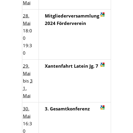
Mai
28.
Mitgliederversammlung
Mai
2024 Förderverein
18:0
0
19:3
0
29.
Xantenfahrt Latein Jg. 7
Mai
bis
3
1.
Mai
30.
3. Gesamtkonferenz
Mai
16:3
0