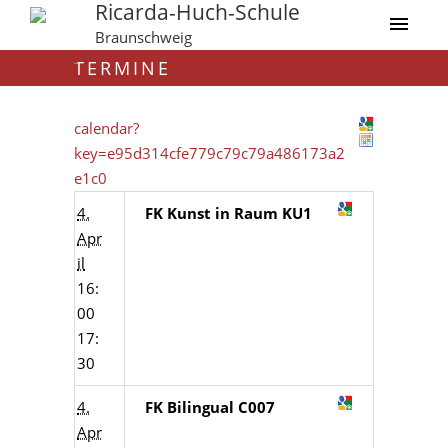
Ricarda-Huch-Schule
Braunschweig
TERMINE
calendar?
key=e95d314cfe779c79c79a486173a2
e1c0
4.
FK Kunst in Raum KU1
Apr
il
16:
00
17:
30
4.
FK Bilingual C007
Apr