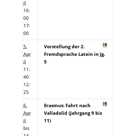
il
16:
00
17:
00
5.
Vorstellung der 2.
Apr
Fremdsprache Latein in Jg.
il
5
11:
40
12:
25
6.
Erasmus: Fahrt nach
Apr
Valladolid (Jahrgang 9 bis
il
11)
bis
14.