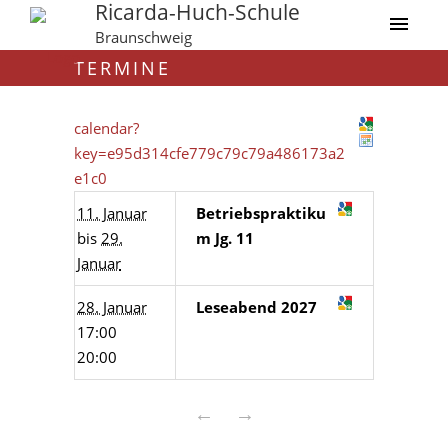
Ricarda-Huch-Schule
Braunschweig
TERMINE
calendar?
key=e95d314cfe779c79c79a486173a2
e1c0
11. Januar
Betriebspraktiku
bis
29.
m Jg. 11
Januar
28. Januar
Leseabend 2027
17:00
20:00
←
→