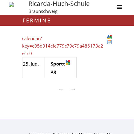
Ricarda-Huch-Schule
Braunschweig
TERMINE
calendar?
key=e95d314cfe779c79c79a486173a2
e1c0
25. Juni
Sportt
ag
←
→