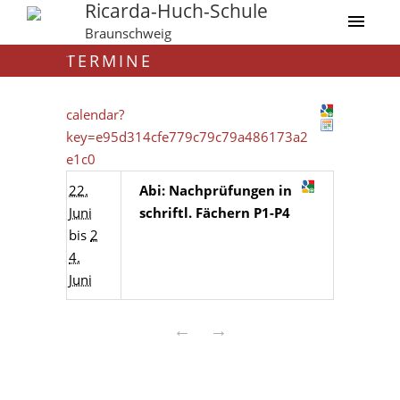
Ricarda-Huch-Schule
Braunschweig
TERMINE
calendar?
key=e95d314cfe779c79c79a486173a2
e1c0
22.
Abi: Nachprüfungen in
Juni
schriftl. Fächern P1-P4
bis
2
4.
Juni
←
→