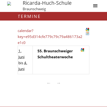
Ricarda-Huch-Schule
Braunschweig
TERMINE
calendar?
key=e95d314cfe779c79c79a486173a2
e1c0
1.
55. Braunschweiger
Juni
Schultheaterwoche
bis
4.
Juni
←
→