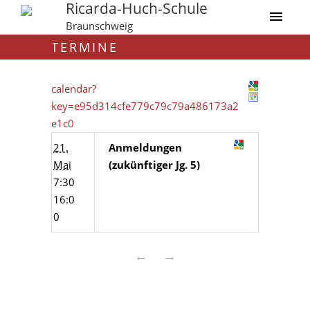
Ricarda-Huch-Schule
Braunschweig
TERMINE
calendar?
key=e95d314cfe779c79c79a486173a2
e1c0
21.
Anmeldungen
Mai
(zukünftiger Jg. 5)
7:30
16:0
0
←
→