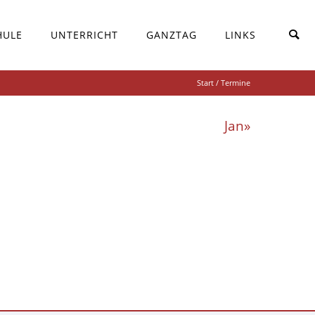
HULE
UNTERRICHT
GANZTAG
LINKS
Start
/ Termine
Jan»