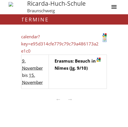
Ricarda-Huch-Schule
Braunschweig
TERMINE
calendar?
key=e95d314cfe779c79c79a486173a2
e1c0
9.
Erasmus: Besuch in
November
Nîmes (Jg. 9/10)
bis
15.
November
←
→