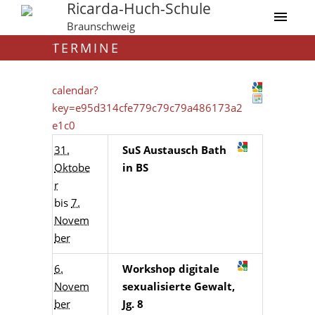
Ricarda-Huch-Schule
Braunschweig
TERMINE
calendar?
key=e95d314cfe779c79c79a486173a2
e1c0
31.
SuS Austausch Bath
Oktobe
in BS
r
bis
7.
Novem
ber
6.
Workshop digitale
Novem
sexualisierte Gewalt,
ber
Jg. 8