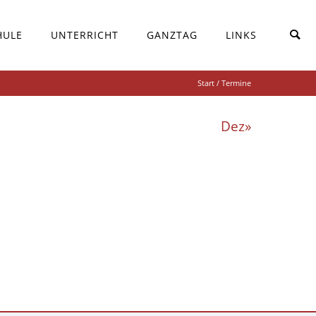
HULE
UNTERRICHT
GANZTAG
LINKS
Start
/ Termine
Dez»