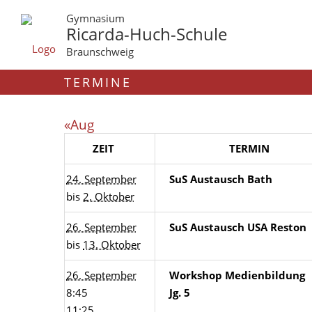
Gymnasium
Ricarda-Huch-Schule
Braunschweig
TERMINE
«Aug
ZEIT
TERMIN
24. September
SuS Austausch Bath
bis
2. Oktober
26. September
SuS Austausch USA Reston
bis
13. Oktober
26. September
Workshop Medienbildung
8:45
Jg. 5
11:25