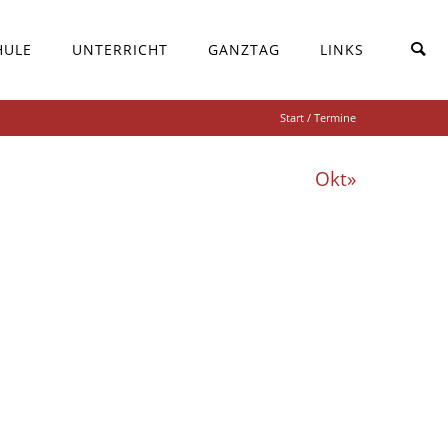
HULE
UNTERRICHT
GANZTAG
LINKS
Start
/ Termine
Okt»