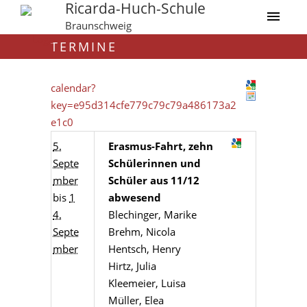
Ricarda-Huch-Schule
Braunschweig
TERMINE
calendar?
key=e95d314cfe779c79c79a486173a2
e1c0
5.
Erasmus-Fahrt, zehn
Septe
Schülerinnen und
mber
Schüler aus 11/12
bis
1
abwesend
4.
Blechinger, Marike
Septe
Brehm, Nicola
mber
Hentsch, Henry
Hirtz, Julia
Kleemeier, Luisa
Müller, Elea