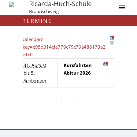
Ricarda-Huch-Schule
Braunschweig
TERMINE
calendar?
key=e95d314cfe779c79c79a486173a2
e1c0
31. August
Kursfahrten
bis
5.
Abitur 2026
September
←
→