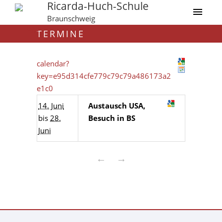
Ricarda-Huch-Schule
Braunschweig
TERMINE
calendar?
key=e95d314cfe779c79c79a486173a2
e1c0
14. Juni
Austausch USA,
bis
28.
Besuch in BS
Juni
←
→