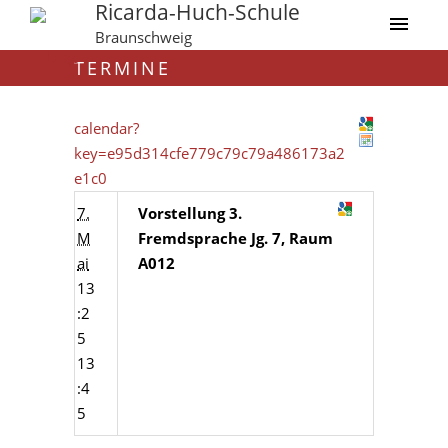
Ricarda-Huch-Schule
Braunschweig
TERMINE
calendar?
key=e95d314cfe779c79c79a486173a2
e1c0
7.
Vorstellung 3.
M
Fremdsprache Jg. 7, Raum
ai
A012
13
:2
5
13
:4
5