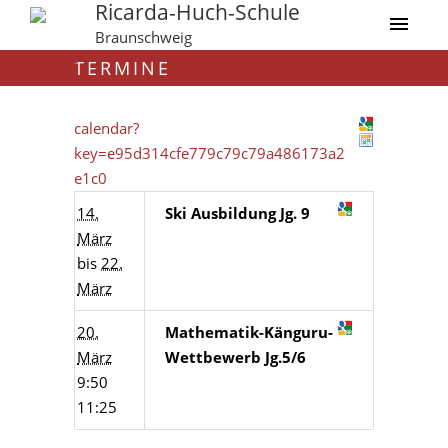
Ricarda-Huch-Schule
Braunschweig
TERMINE
calendar?
key=e95d314cfe779c79c79a486173a2
e1c0
14.
Ski Ausbildung Jg. 9
März
bis
22.
März
20.
Mathematik-Känguru-
März
Wettbewerb Jg.5/6
9:50
11:25