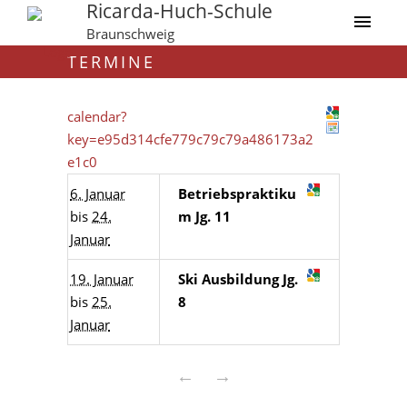
Ricarda-Huch-Schule
Braunschweig
TERMINE
calendar?
key=e95d314cfe779c79c79a486173a2
e1c0
6. Januar
Betriebspraktiku
bis
24.
m Jg. 11
Januar
19. Januar
Ski Ausbildung Jg.
bis
25.
8
Januar
←
→