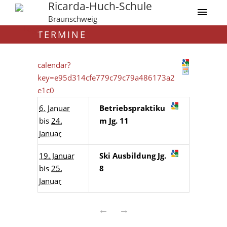
Ricarda-Huch-Schule
Braunschweig
TERMINE
calendar?
key=e95d314cfe779c79c79a486173a2
e1c0
6. Januar
Betriebspraktiku
bis
24.
m Jg. 11
Januar
19. Januar
Ski Ausbildung Jg.
bis
25.
8
Januar
←
→