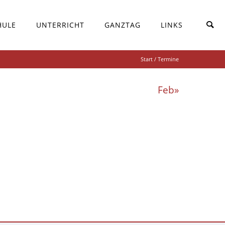
HULE
UNTERRICHT
GANZTAG
LINKS
Start
/ Termine
Feb»