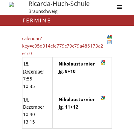
Ricarda-Huch-Schule
Braunschweig
TERMINE
calendar?
key=e95d314cfe779c79c79a486173a2
e1c0
18.
Nikolausturnier
Dezember
Jg. 9+10
7:55
10:35
18.
Nikolausturnier
Dezember
Jg. 11+12
10:40
13:15