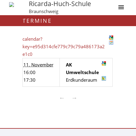
Ricarda-Huch-Schule
Braunschweig
TERMINE
calendar?
key=e95d314cfe779c79c79a486173a2
e1c0
11. November
AK
16:00
Umweltschule
17:30
Erdkunderaum
←
→