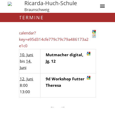
Ricarda-Huch-Schule
Braunschweig
TERMINE
calendar?
key=e95d314cfe779c79c79a486173a2
e1c0
10. Juni
Mutmacher digital,
bis
14.
Jg. 12
Juni
12. Juni
9d Workshop Futter
8:00
Theresa
13:00
←
→