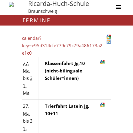
Ricarda-Huch-Schule
Braunschweig
TERMINE
calendar?
key=e95d314cfe779c79c79a486173a2
e1c0
27.
Klassenfahrt Jg.10
Mai
(nicht-bilinguale
bis
3
Schüler*innen)
1.
Mai
27.
Trierfahrt Latein Jg.
Mai
10+11
bis
3
1.