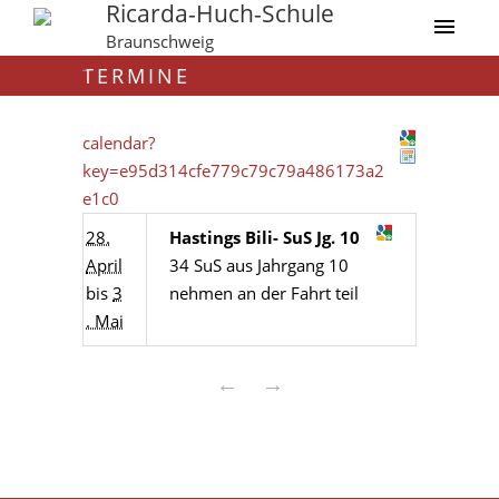
Ricarda-Huch-Schule
Braunschweig
TERMINE
calendar?
key=e95d314cfe779c79c79a486173a2
e1c0
28.
Hastings Bili- SuS Jg. 10
April
34 SuS aus Jahrgang 10
bis
3
nehmen an der Fahrt teil
. Mai
←
→