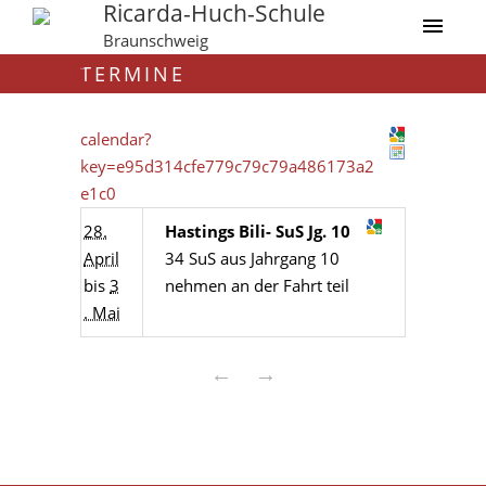
Ricarda-Huch-Schule
Braunschweig
TERMINE
calendar?
key=e95d314cfe779c79c79a486173a2
e1c0
28.
Hastings Bili- SuS Jg. 10
April
34 SuS aus Jahrgang 10
bis
3
nehmen an der Fahrt teil
. Mai
←
→