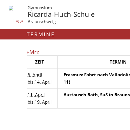
Gymnasium
Ricarda-Huch-Schule
Braunschweig
TERMINE
«Mrz
ZEIT
TERMIN
6. April
Erasmus: Fahrt nach Valladolid
bis
14. April
11)
11. April
Austausch Bath, SuS in Braun
bis
19. April