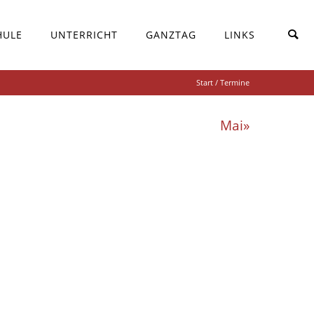
HULE
UNTERRICHT
GANZTAG
LINKS
Start
/ Termine
Mai»