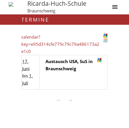
Ricarda-Huch-Schule
Braunschweig
TERMINE
calendar?
key=e95d314cfe779c79c79a486173a2
e1c0
17.
Austausch USA, SuS in
Juni
Braunschweig
bis
1.
Juli
←
→