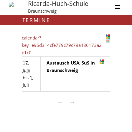
Ricarda-Huch-Schule
Braunschweig
TERMINE
calendar?
key=e95d314cfe779c79c79a486173a2
e1c0
17.
Austausch USA, SuS in
Juni
Braunschweig
bis
1.
Juli
←
→