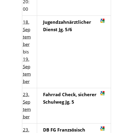
20:
00
18.
Jugendzahnärztlicher
Sep
Dienst Jg. 5/6
tem
ber
bis
19.
Sep
tem
ber
23.
Fahrrad Check, sicherer
Sep
Schulweg Jg. 5
tem
ber
23.
DB FG Franzsösisch