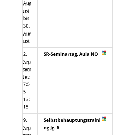
Aug
ust
bis
30.
Aug
ust
2.
SR-Seminartag, Aula NO
Sep
tem
ber
7:5
5
13:
15
9.
Selbstbehauptungstraini
Sep
ng Jg. 6