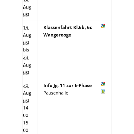
Aug
ust
19.
Klassenfahrt Kl.6b, 6c
Aug
Wangerooge
ust
bis
23.
Aug
ust
20.
Info Jg. 11 zur E-Phase
Aug
Pausenhalle
ust
14:
00
15:
00