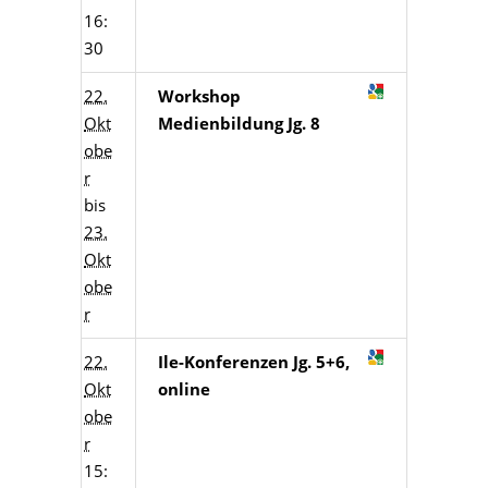
16:
30
22.
Workshop
Okt
Medienbildung Jg. 8
obe
r
bis
23.
Okt
obe
r
22.
Ile-Konferenzen Jg. 5+6,
Okt
online
obe
r
15: