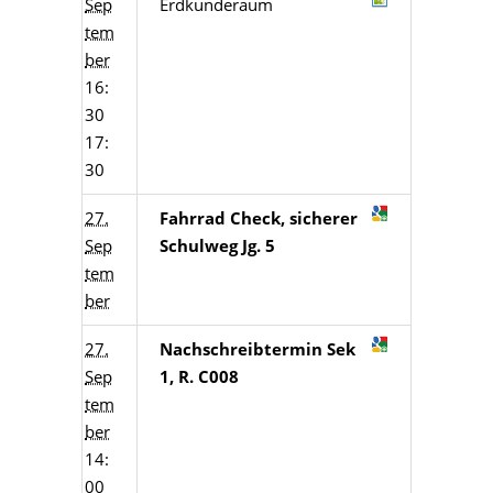
Sep
Erdkunderaum
tem
ber
16:
30
17:
30
27.
Fahrrad Check, sicherer
Sep
Schulweg Jg. 5
tem
ber
27.
Nachschreibtermin Sek
Sep
1, R. C008
tem
ber
14:
00