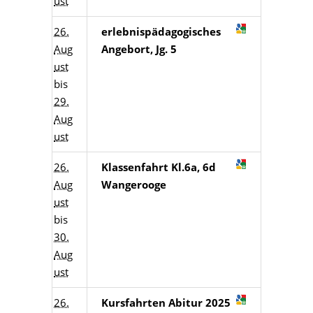
ust
26.
erlebnispädagogisches
Aug
Angebort, Jg. 5
ust
bis
29.
Aug
ust
26.
Klassenfahrt Kl.6a, 6d
Aug
Wangerooge
ust
bis
30.
Aug
ust
26.
Kursfahrten Abitur 2025