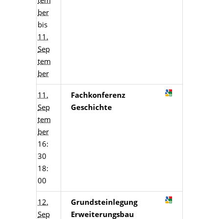
tem
ber
bis
11.
Sep
tem
ber
11.
Fachkonferenz
Sep
Geschichte
tem
ber
16:
30
18:
00
12.
Grundsteinlegung
Sep
Erweiterungsbau