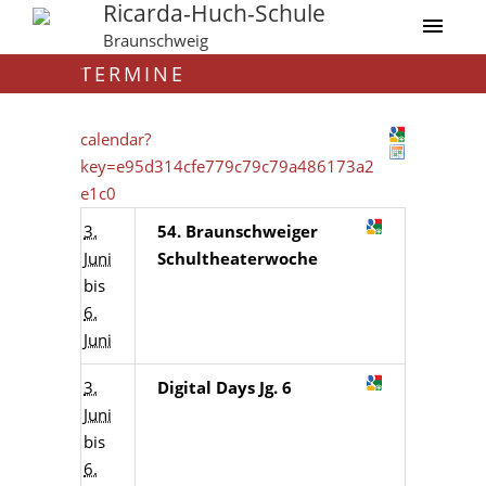
Ricarda-Huch-Schule
Braunschweig
TERMINE
calendar?
key=e95d314cfe779c79c79a486173a2
e1c0
3.
54. Braunschweiger
Juni
Schultheaterwoche
bis
6.
Juni
3.
Digital Days Jg. 6
Juni
bis
6.