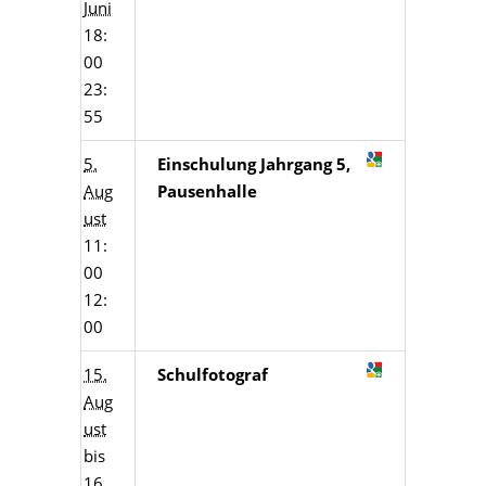
Juni
18:
00
23:
55
5.
Einschulung Jahrgang 5,
Aug
Pausenhalle
ust
11:
00
12:
00
15.
Schulfotograf
Aug
ust
bis
16.