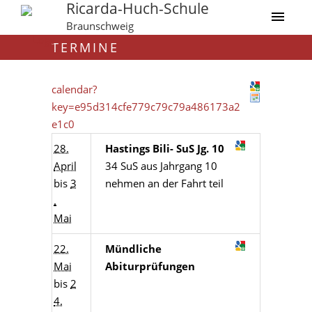
Ricarda-Huch-Schule
Braunschweig
TERMINE
calendar?
key=e95d314cfe779c79c79a486173a2
e1c0
28.
Hastings Bili- SuS Jg. 10
April
34 SuS aus Jahrgang 10
bis
3
nehmen an der Fahrt teil
.
Mai
22.
Mündliche
Mai
Abiturprüfungen
bis
2
4.