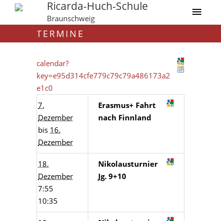
Ricarda-Huch-Schule
Braunschweig
TERMINE
calendar?
key=e95d314cfe779c79c79a486173a2
e1c0
7.
Erasmus+ Fahrt
Dezember
nach Finnland
bis
16.
Dezember
18.
Nikolausturnier
Dezember
Jg. 9+10
7:55
10:35