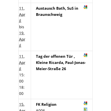
11.
Austausch Bath, SuS in
Apr
Braunschweig
il
bis
19.
Apr
il
11.
Tag der offenen Tür ,
Apr
Kleine Ricarda, Paul-Jonas-
il
Meier-Straße 26
15:
00
18:
00
15.
FK Religion
Apr
A006