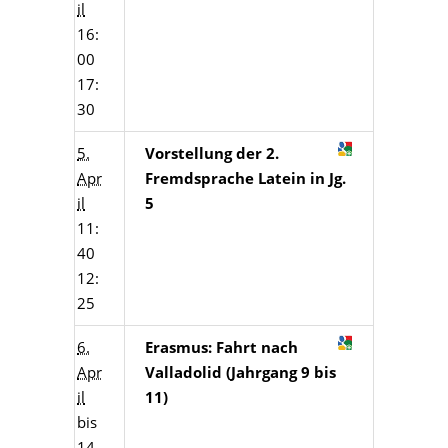
il
16:
00
17:
30
5.
Vorstellung der 2.
Apr
Fremdsprache Latein in Jg.
il
5
11:
40
12:
25
6.
Erasmus: Fahrt nach
Apr
Valladolid (Jahrgang 9 bis
il
11)
bis
14.