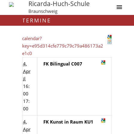
Ricarda-Huch-Schule
Braunschweig
TERMINE
calendar?
key=e95d314cfe779c79c79a486173a2
e1c0
4.
FK Bilingual C007
Apr
il
16:
00
17:
00
4.
FK Kunst in Raum KU1
Apr