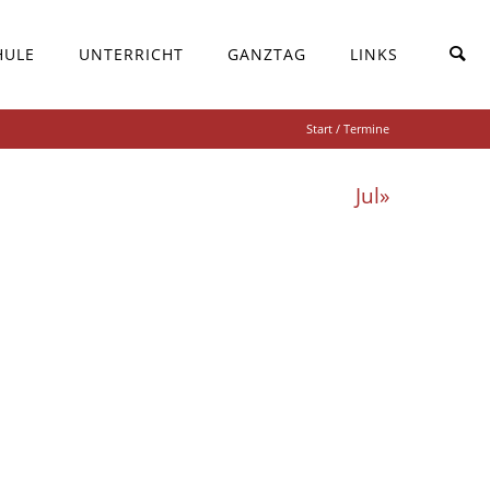
HULE
UNTERRICHT
GANZTAG
LINKS
Start
/ Termine
Jul»