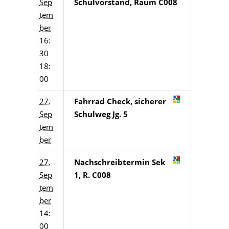
Sep
Schulvorstand, Raum C008
tem
ber
16:
30
18:
00
27.
Fahrrad Check, sicherer
Sep
Schulweg Jg. 5
tem
ber
27.
Nachschreibtermin Sek
Sep
1, R. C008
tem
ber
14:
00