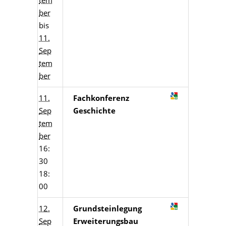
tem
ber
bis
11.
Sep
tem
ber
11.
Fachkonferenz
Sep
Geschichte
tem
ber
16:
30
18:
00
12.
Grundsteinlegung
Sep
Erweiterungsbau