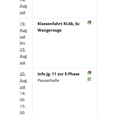
Aug
ust
19.
Klassenfahrt Kl.6b, 6c
Aug
Wangerooge
ust
bis
23.
Aug
ust
20.
Info Jg. 11 zur E-Phase
Aug
Pausenhalle
ust
14:
00
15:
00