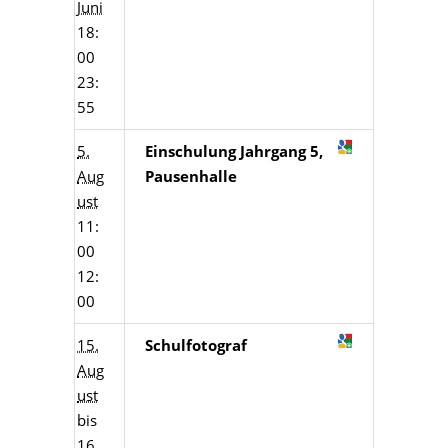
Juni
18:
00
23:
55
5.
Einschulung Jahrgang 5,
Aug
Pausenhalle
ust
11:
00
12:
00
15.
Schulfotograf
Aug
ust
bis
16.