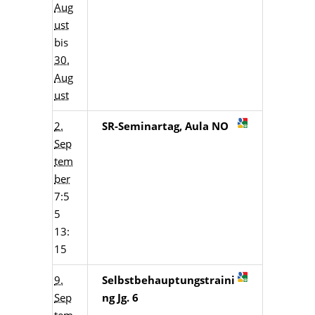
Aug
ust
bis
30.
Aug
ust
2.
SR-Seminartag, Aula NO
Sep
tem
ber
7:5
5
13:
15
9.
Selbstbehauptungstraini
Sep
ng Jg. 6