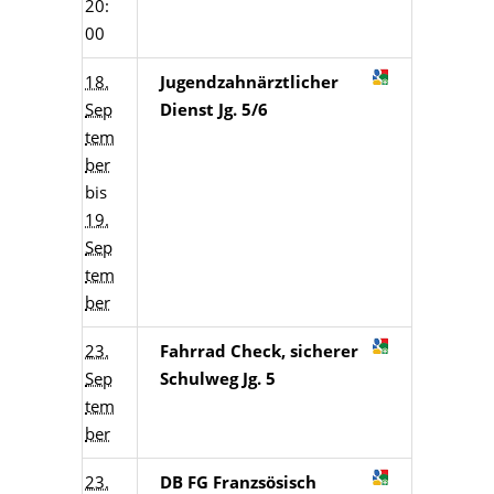
20:
00
18.
Jugendzahnärztlicher
Sep
Dienst Jg. 5/6
tem
ber
bis
19.
Sep
tem
ber
23.
Fahrrad Check, sicherer
Sep
Schulweg Jg. 5
tem
ber
23.
DB FG Franzsösisch