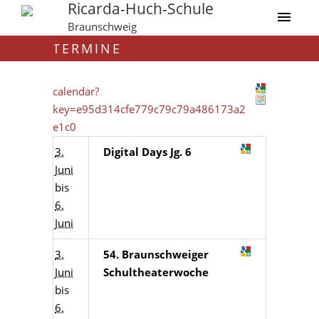
Ricarda-Huch-Schule
Braunschweig
TERMINE
calendar?
key=e95d314cfe779c79c79a486173a2
e1c0
3.
Digital Days Jg. 6
Juni
bis
6.
Juni
3.
54. Braunschweiger
Juni
Schultheaterwoche
bis
6.