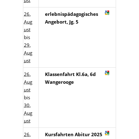
ust
26.
erlebnispädagogisches
Aug
Angebort, Jg. 5
ust
bis
29.
Aug
ust
26.
Klassenfahrt Kl.6a, 6d
Aug
Wangerooge
ust
bis
30.
Aug
ust
26.
Kursfahrten Abitur 2025