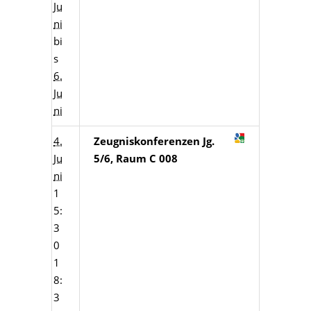
Ju
ni
bi
s
6.
Ju
ni
4.
Zeugniskonferenzen Jg.
Ju
5/6, Raum C 008
ni
1
5:
3
0
1
8:
3