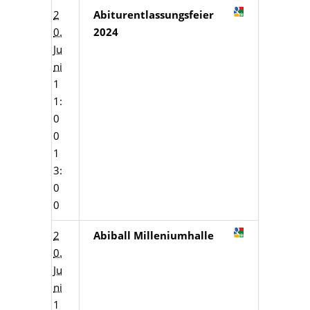
2
Abiturentlassungsfeier
0.
2024
Ju
ni
1
1:
0
0
1
3:
0
0
2
Abiball Milleniumhalle
0.
Ju
ni
1