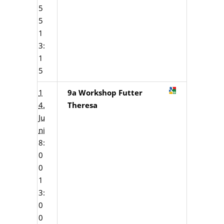
5
5
1
3:
1
5
1
9a Workshop Futter
4.
Theresa
Ju
ni
8:
0
0
1
3:
0
0