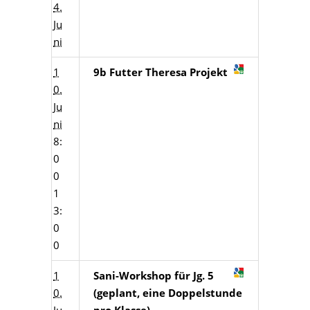
4.
Ju
ni
1
9b Futter Theresa Projekt
0.
Ju
ni
8:
0
0
1
3:
0
0
1
Sani-Workshop für Jg. 5
0.
(geplant, eine Doppelstunde