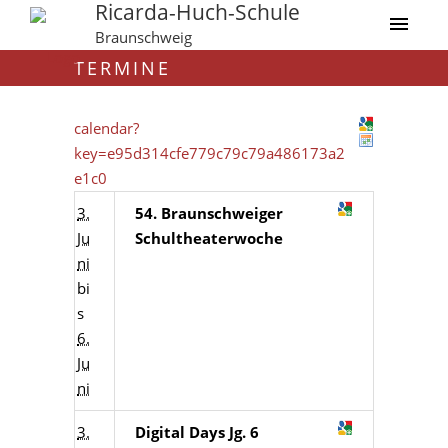
Ricarda-Huch-Schule
Braunschweig
TERMINE
calendar?
key=e95d314cfe779c79c79a486173a2
e1c0
3.
54. Braunschweiger
Ju
Schultheaterwoche
ni
bi
s
6.
Ju
ni
3.
Digital Days Jg. 6