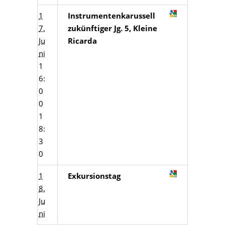
1
Instrumentenkarussell
7.
zukünftiger Jg. 5, Kleine
Ju
Ricarda
ni
1
6:
0
0
1
8:
3
0
1
Exkursionstag
8.
Ju
ni