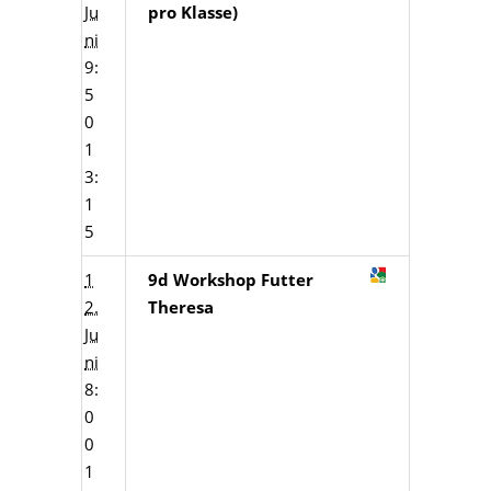
Ju
pro Klasse)
ni
9:
5
0
1
3:
1
5
1
9d Workshop Futter
2.
Theresa
Ju
ni
8:
0
0
1