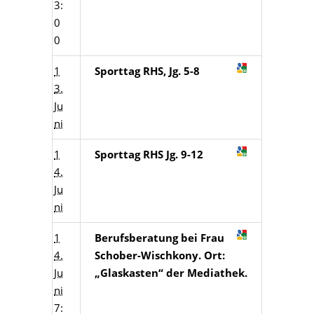
3:
0
0
1
Sporttag RHS, Jg. 5-8
3.
Ju
ni
1
Sporttag RHS Jg. 9-12
4.
Ju
ni
1
Berufsberatung bei Frau
4.
Schober-Wischkony. Ort:
Ju
„Glaskasten“ der Mediathek.
ni
7: