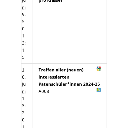
Ju
pro Klasse)
ni
9:
5
0
1
3:
1
5
1
Treffen aller (neuen)
0.
interessierten
Ju
Patenschüler*innen 2024-25
ni
A008
1
3:
2
0
1