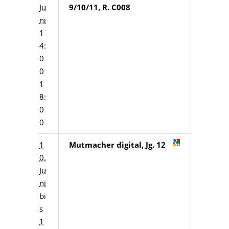
Ju
9/10/11, R. C008
ni
1
4:
0
0
1
8:
0
0
1
Mutmacher digital, Jg. 12
0.
Ju
ni
bi
s
1