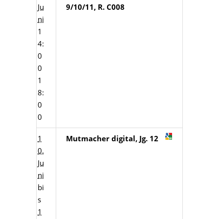
Ju
9/10/11, R. C008
ni
1
4:
0
0
1
8:
0
0
1
Mutmacher digital, Jg. 12
0.
Ju
ni
bi
s
1