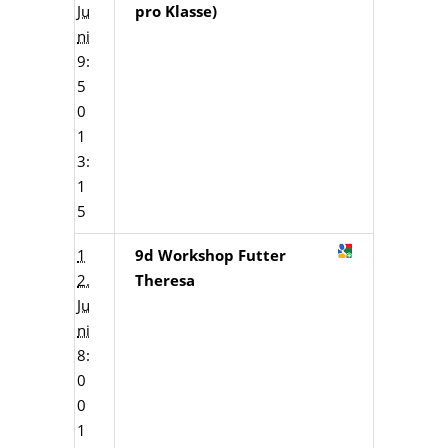
Ju
pro Klasse)
ni
9:
5
0
1
3:
1
5
1
9d Workshop Futter
2.
Theresa
Ju
ni
8:
0
0
1