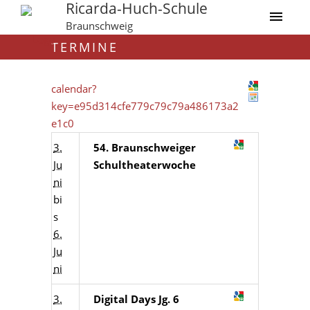
Ricarda-Huch-Schule
Braunschweig
TERMINE
calendar?
key=e95d314cfe779c79c79a486173a2
e1c0
3.
54. Braunschweiger
Ju
Schultheaterwoche
ni
bi
s
6.
Ju
ni
3.
Digital Days Jg. 6