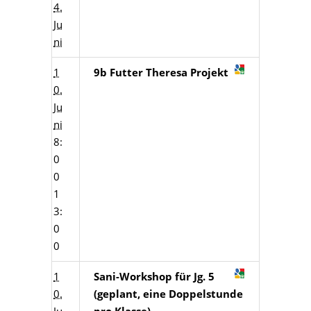
4.
Ju
ni
1
9b Futter Theresa Projekt
0.
Ju
ni
8:
0
0
1
3:
0
0
1
Sani-Workshop für Jg. 5
0.
(geplant, eine Doppelstunde