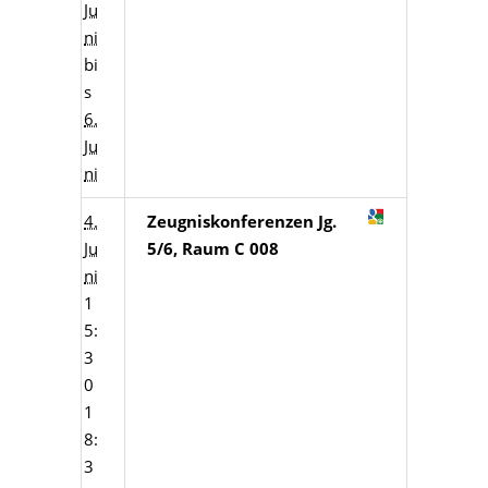
Ju
ni
bi
s
6.
Ju
ni
4.
Zeugniskonferenzen Jg.
Ju
5/6, Raum C 008
ni
1
5:
3
0
1
8:
3