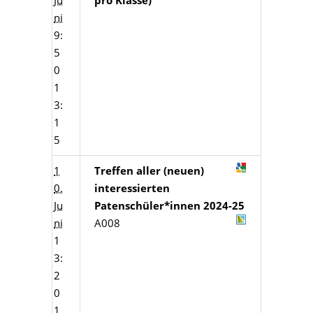
Ju
pro Klasse)
ni
9:
5
0
1
3:
1
5
1
Treffen aller (neuen)
0.
interessierten
Ju
Patenschüler*innen 2024-25
ni
A008
1
3:
2
0
1