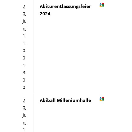
2
Abiturentlassungsfeier
0.
2024
Ju
ni
1
1:
0
0
1
3:
0
0
2
Abiball Milleniumhalle
0.
Ju
ni
1