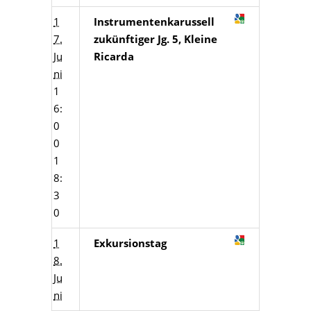
1
Instrumentenkarussell
7.
zukünftiger Jg. 5, Kleine
Ju
Ricarda
ni
1
6:
0
0
1
8:
3
0
1
Exkursionstag
8.
Ju
ni