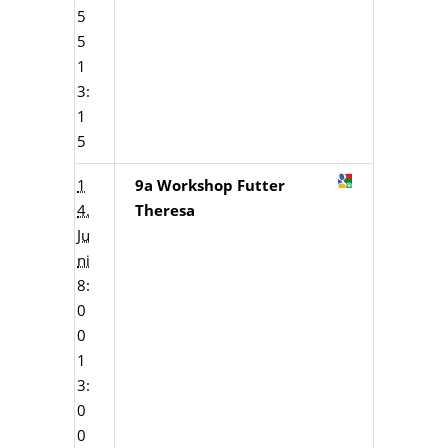
5
5
1
3:
1
5
1
9a Workshop Futter
4.
Theresa
Ju
ni
8:
0
0
1
3:
0
0