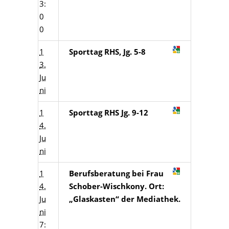
3:
0
0
1
Sporttag RHS, Jg. 5-8
3.
Ju
ni
1
Sporttag RHS Jg. 9-12
4.
Ju
ni
1
Berufsberatung bei Frau
4.
Schober-Wischkony. Ort:
Ju
„Glaskasten“ der Mediathek.
ni
7: