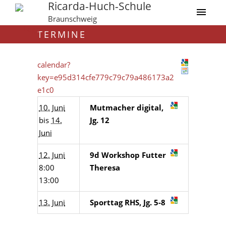
Ricarda-Huch-Schule
Braunschweig
TERMINE
calendar?
key=e95d314cfe779c79c79a486173a2
e1c0
10. Juni
Mutmacher digital,
bis
14.
Jg. 12
Juni
12. Juni
9d Workshop Futter
8:00
Theresa
13:00
13. Juni
Sporttag RHS, Jg. 5-8