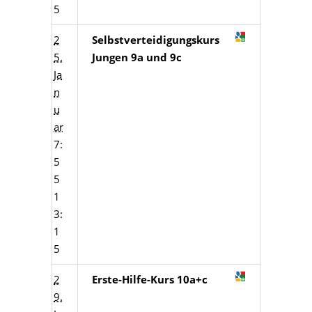
5
2
Selbstverteidigungskurs
5.
Jungen 9a und 9c
Ja
n
u
ar
7:
5
5
1
3:
1
5
2
Erste-Hilfe-Kurs 10a+c
9.