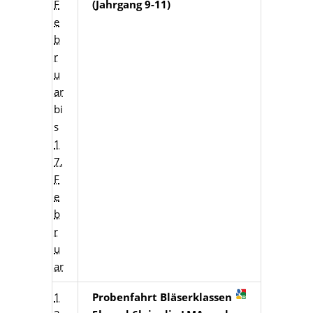
F
(Jahrgang 9-11)
e
b
r
u
ar
bi
s
1
7.
F
e
b
r
u
ar
1
Probenfahrt Bläserklassen