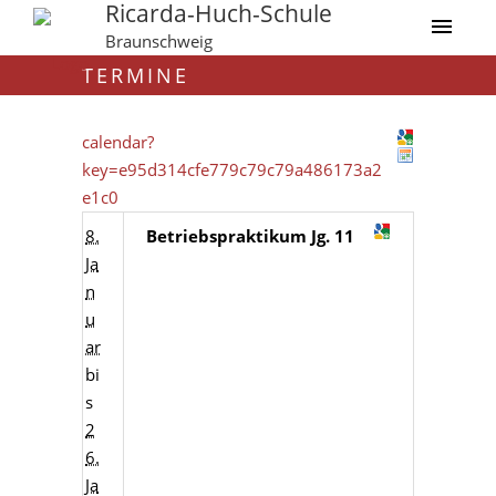
Ricarda-Huch-Schule
Braunschweig
TERMINE
calendar?
key=e95d314cfe779c79c79a486173a2
e1c0
8.
Betriebspraktikum Jg. 11
Ja
n
u
ar
bi
s
2
6.
Ja