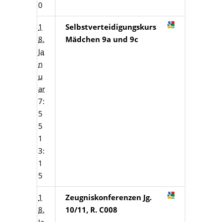
0
1
Selbstverteidigungskurs
8.
Mädchen 9a und 9c
Ja
n
u
ar
7:
5
5
1
3:
1
5
1
Zeugniskonferenzen Jg.
8.
10/11, R. C008