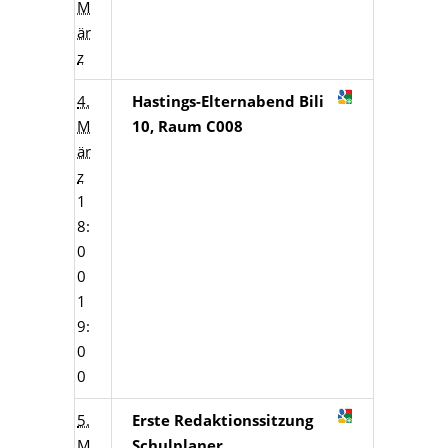
M
är
z
4.
Hastings-Elternabend Bili
M
10, Raum C008
är
z
1
8:
0
0
1
9:
0
0
5.
Erste Redaktionssitzung
M
Schulplaner