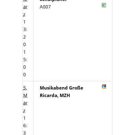
är
A007
z
1
3:
2
0
1
5:
0
0
5.
Musikabend Große
M
Ricarda, MZH
är
z
1
6:
3