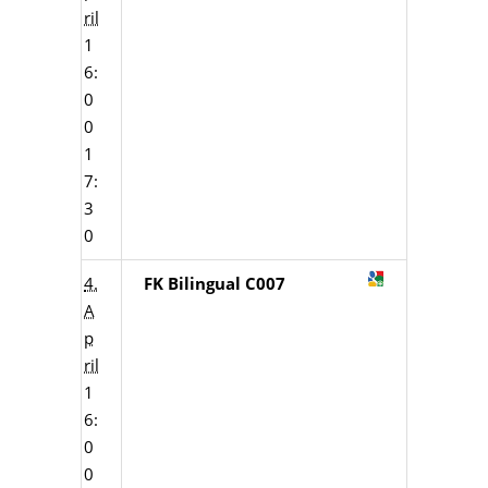
ril
1
6:
0
0
1
7:
3
0
4.
FK Bilingual C007
A
p
ril
1
6:
0
0