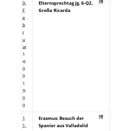
9.
Elternsprechtag Jg. 6-Q2,
F
Große Ricarda
e
b
r
u
ar
1
4:
0
0
1
9:
0
0
1
Erasmus: Besuch der
1.
Spanier aus Valladolid