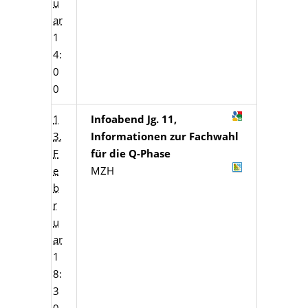
u
ar
1
4:
0
0
1
Infoabend Jg. 11,
3.
Informationen zur Fachwahl
F
für die Q-Phase
e
MZH
b
r
u
ar
1
8:
3