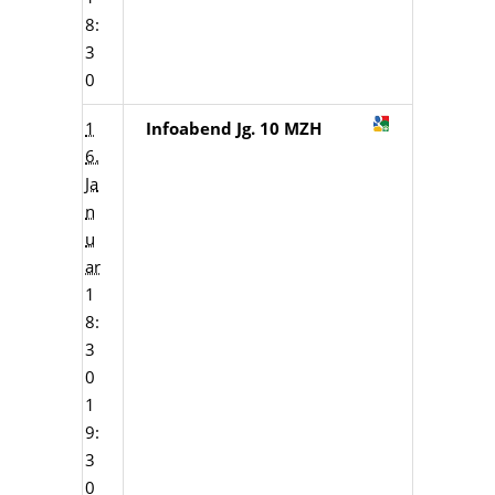
8:
3
0
1
Infoabend Jg. 10 MZH
6.
Ja
n
u
ar
1
8:
3
0
1
9:
3
0