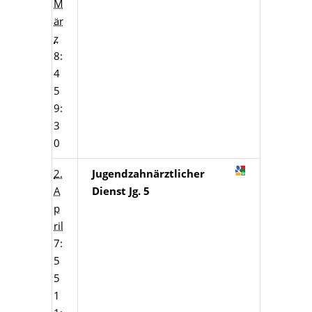
M
är
z
8:
4
5
9:
3
0
2.
Jugendzahnärztlicher
A
Dienst Jg. 5
p
ril
7:
5
5
1