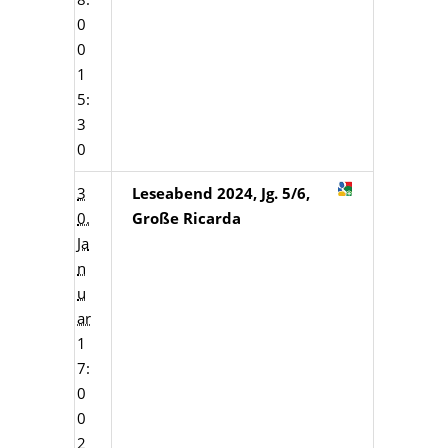
0
0
1
5:
3
0
3
Leseabend 2024, Jg. 5/6,
0.
Große Ricarda
Ja
n
u
ar
1
7:
0
0
2