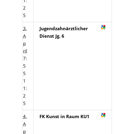
1:
2
5
3.
Jugendzahnärztlicher
A
Dienst Jg. 6
p
ril
7:
5
5
1
1:
2
5
4.
FK Kunst in Raum KU1
A
p