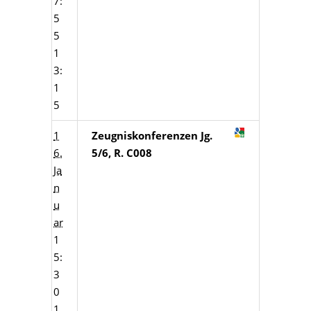
7:
5
5
1
3:
1
5
1
Zeugniskonferenzen Jg.
6.
5/6, R. C008
Ja
n
u
ar
1
5:
3
0
1