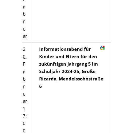
e
b
r
u
ar
2
Informationsabend für
0.
Kinder und Eltern für den
F
zukünftigen Jahrgang 5 im
e
Schuljahr 2024-25, Große
b
Ricarda, Mendelssohnstraße
r
6
u
ar
1
7:
0
0