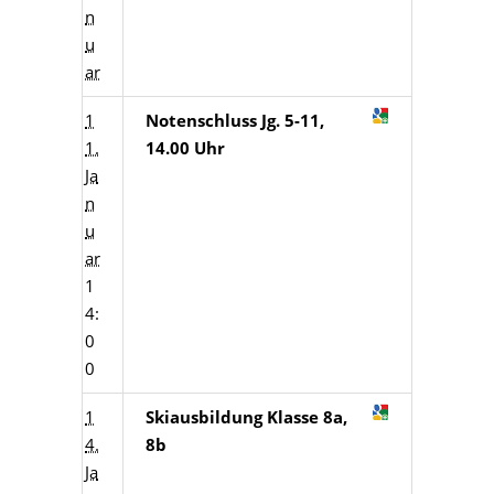
n
u
ar
1
Notenschluss Jg. 5-11,
1.
14.00 Uhr
Ja
n
u
ar
1
4:
0
0
1
Skiausbildung Klasse 8a,
4.
8b
Ja