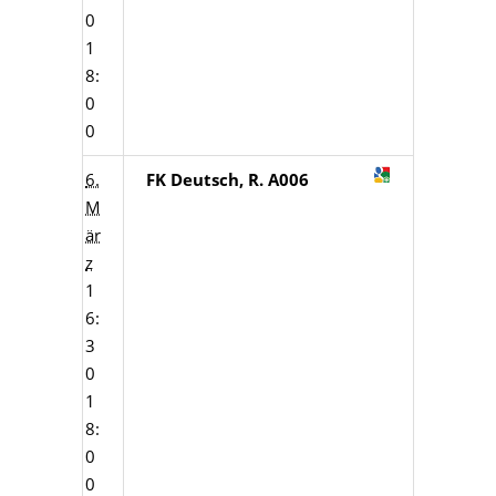
0
1
8:
0
0
6.
FK Deutsch, R. A006
M
är
z
1
6:
3
0
1
8:
0
0