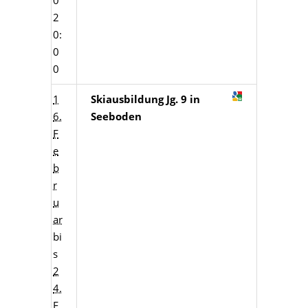
0
2
0:
0
0
1
Skiausbildung Jg. 9 in
6.
Seeboden
F
e
b
r
u
ar
bi
s
2
4.
F