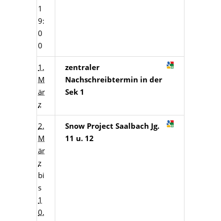
1
9:
0
0
1.
zentraler
M
Nachschreibtermin in der
är
Sek 1
z
2.
Snow Project Saalbach Jg.
M
11 u. 12
är
z
bi
s
1
0.