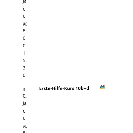
Ja
n
u
ar
8:
0
0
1
5:
3
0
3
Erste-Hilfe-Kurs 10b+d
0.
Ja
n
u
ar
8: