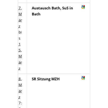
7.
Austausch Bath, SuS in
M
Bath
är
z
bi
s
1
5.
M
är
z
8.
SR Sitzung MZH
M
är
z
7: