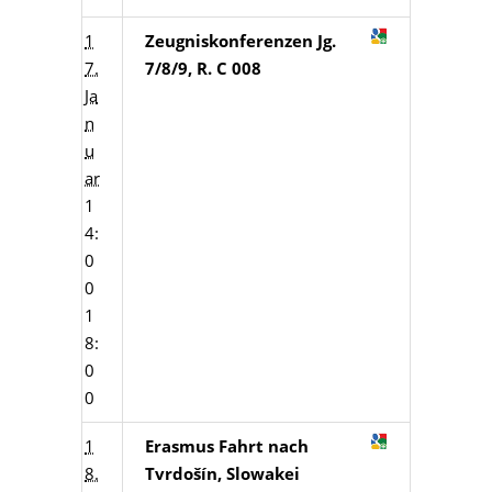
1
Zeugniskonferenzen Jg.
7.
7/8/9, R. C 008
Ja
n
u
ar
1
4:
0
0
1
8:
0
0
1
Erasmus Fahrt nach
8.
Tvrdošín, Slowakei