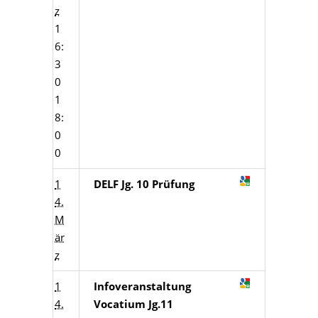
z
1
6:
3
0
1
8:
0
0
1
DELF Jg. 10 Prüfung
4.
M
är
z
1
Infoveranstaltung
4.
Vocatium Jg.11