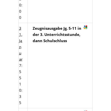
0:
0
0
3
Zeugnisausgabe Jg. 5-11 in
1.
der 3. Unterrichtsstunde,
Ja
dann Schulschluss
n
u
ar
7:
5
5
1
0:
3
5